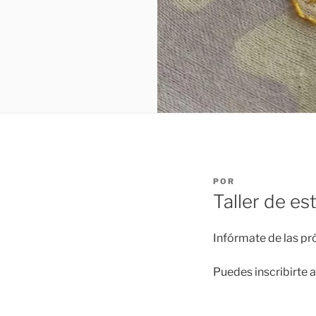
PUBLICADO
POR
EL
Taller de es
Infórmate de las pr
Puedes inscribirte a