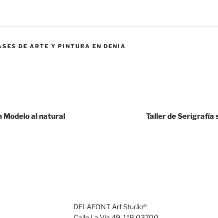
ASES DE ARTE Y PINTURA EN DENIA
n Modelo al natural
Taller de Serigrafía
DELAFONT Art Studio®
Calle La Vía 49, 1ºB 03700