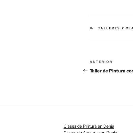
CATEGORÍAS
TALLERES Y CL
Navegación
Entrada
ANTERIOR
de
anterior:
Taller de Pintura co
entradas
Clases de Pintura en Denia
Clases de Acuarela en Denia