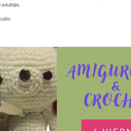
 adult@s.
tudio