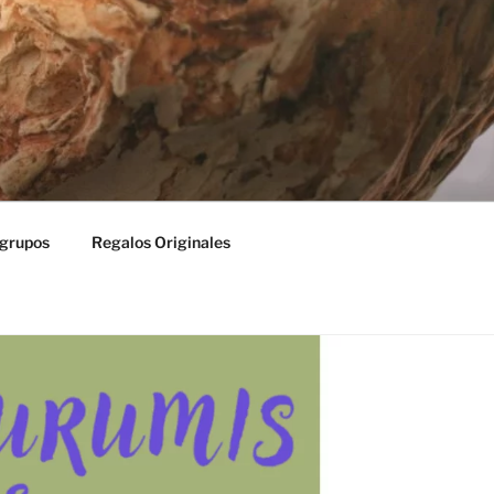
my in Denia, watercolour, drawing,
 grupos
Regalos Originales