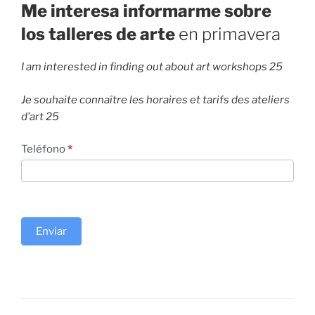
Me interesa informarme sobre
los talleres
de arte
en primavera
I am interested in finding out about art workshops 25
Je souhaite connaître les horaires et tarifs des ateliers
d’art 25
solo
Teléfono
*
una
linea
Enviar