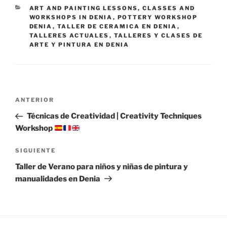
CATEGORÍAS
ART AND PAINTING LESSONS, CLASSES AND
WORKSHOPS IN DENIA
,
POTTERY WORKSHOP
DENIA
,
TALLER DE CERAMICA EN DENIA
,
TALLERES ACTUALES
,
TALLERES Y CLASES DE
ARTE Y PINTURA EN DENIA
Navegación
Entrada
ANTERIOR
de
anterior:
Técnicas de Creatividad | Creativity Techniques
entradas
Workshop
Siguiente
SIGUIENTE
entrada
Taller de Verano para niños y niñas de pintura y
manualidades en Denia