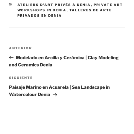
CATEGORÍAS
ATELIERS D'ART PRIVÉS À DENIA
,
PRIVATE ART
WORKSHOPS IN DENIA
,
TALLERES DE ARTE
PRIVADOS EN DENIA
Navegación
Entrada
ANTERIOR
de
anterior:
Modelado en Arcilla y Cerámica | Clay Modeling
entradas
and Ceramics Denia
Siguiente
SIGUIENTE
entrada
Paisaje Marino en Acuarela | Sea Landscape in
Watercolour Denia