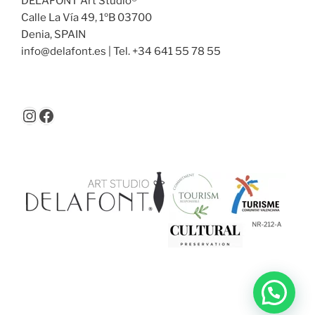
DELAFONT Art Studio®
Calle La Vía 49, 1ºB 03700
Denia, SPAIN
info@delafont.es | Tel. +34 641 55 78 55
Instagram
Facebook