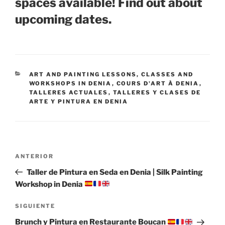
spaces available! Find out about
upcoming dates.
CATEGORÍAS
ART AND PAINTING LESSONS, CLASSES AND
WORKSHOPS IN DENIA
,
COURS D'ART À DENIA
,
TALLERES ACTUALES
,
TALLERES Y CLASES DE
ARTE Y PINTURA EN DENIA
Navegación
Entrada
ANTERIOR
de
anterior:
Taller de Pintura en Seda en Denia | Silk Painting
entradas
Workshop in Denia
Siguiente
SIGUIENTE
entrada
Brunch y Pintura en Restaurante Boucan