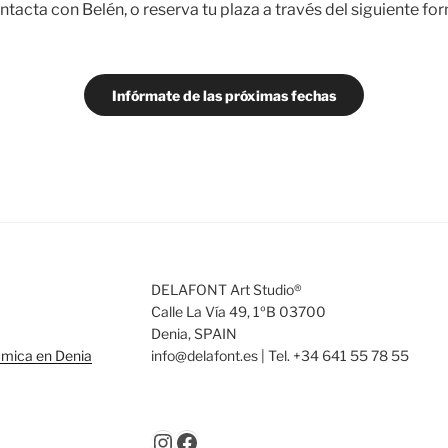
ntacta con Belén, o reserva tu plaza a través del siguiente for
Infórmate de las próximas fechas
DELAFONT Art Studio®
Calle La Vía 49, 1ºB 03700
Denia, SPAIN
ámica en Denia
info@delafont.es | Tel. +34 641 55 78 55
Instagram
Facebook