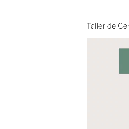
PUBLICADO
Taller de C
EL