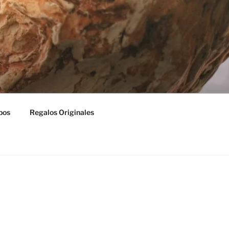
my in Denia, watercolour, drawing,
pos
Regalos Originales